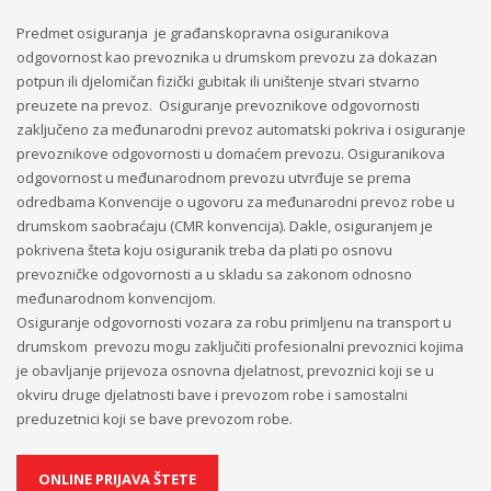
Predmet osiguranja je građanskopravna osiguranikova
odgovornost kao prevoznika u drumskom prevozu za dokazan
potpun ili djelomičan fizički gubitak ili uništenje stvari stvarno
preuzete na prevoz. Osiguranje prevoznikove odgovornosti
zaključeno za međunarodni prevoz automatski pokriva i osiguranje
prevoznikove odgovornosti u domaćem prevozu. Osiguranikova
odgovornost u međunarodnom prevozu utvrđuje se prema
odredbama Konvencije o ugovoru za međunarodni prevoz robe u
drumskom saobraćaju (CMR konvencija). Dakle, osiguranjem je
pokrivena šteta koju osiguranik treba da plati po osnovu
prevozničke odgovornosti a u skladu sa zakonom odnosno
međunarodnom konvencijom.
Osiguranje odgovornosti vozara za robu primljenu na transport u
drumskom prevozu mogu zaključiti profesionalni prevoznici kojima
je obavljanje prijevoza osnovna djelatnost, prevoznici koji se u
okviru druge djelatnosti bave i prevozom robe i samostalni
preduzetnici koji se bave prevozom robe.
ONLINE PRIJAVA ŠTETE