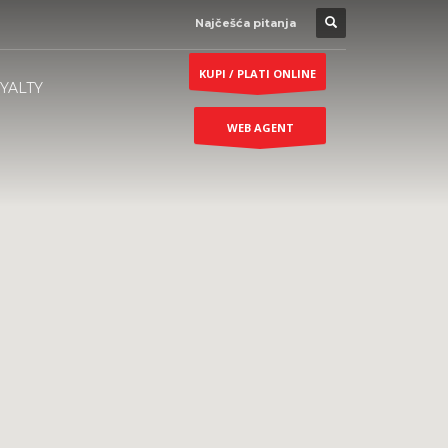
Najčešća pitanja
KUPI / PLATI ONLINE
YALTY
WEB AGENT