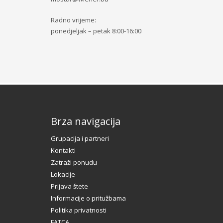
Radno vrijeme:
ponedjeljak – petak 8:00-16:00
Brza navigacija
Grupacija i partneri
Kontakti
Zatraži ponudu
Lokacije
Prijava štete
Informacije o pritužbama
Politika privatnosti
FATCA