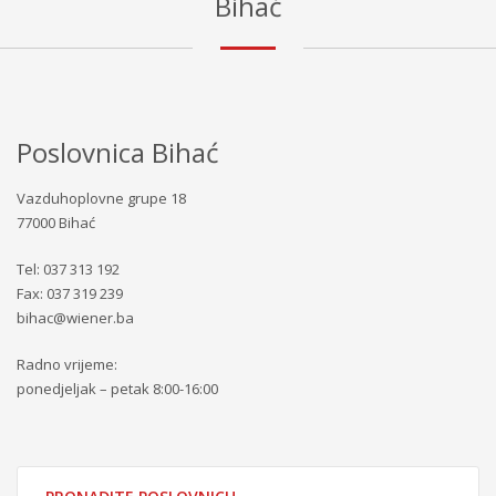
Bihać
Poslovnica Bihać
Vazduhoplovne grupe 18
77000 Bihać
Tel: 037 313 192
Fax: 037 319 239
bihac@wiener.ba
Radno vrijeme:
ponedjeljak – petak 8:00-16:00