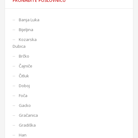
PRONAĐITE POSLOVNICU
Banja Luka
Bijeljina
Kozarska
Dubica
Brčko
Čajniče
Čitluk
Doboj
Foča
Gacko
Gračanica
Gradiška
Han