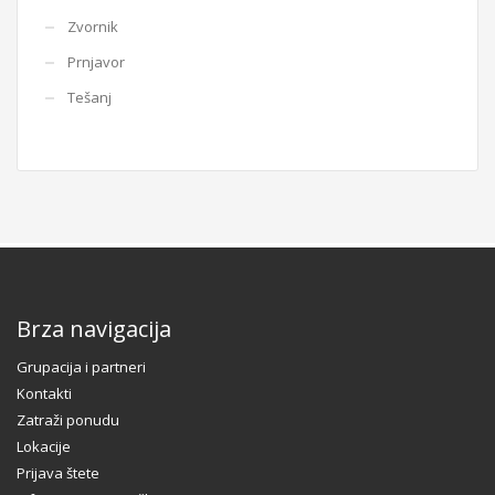
Zvornik
Prnjavor
Tešanj
Brza navigacija
Grupacija i partneri
Kontakti
Zatraži ponudu
Lokacije
Prijava štete