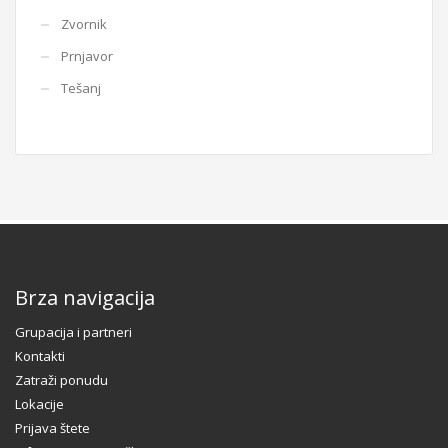
Zvornik
Prnjavor
Tešanj
Brza navigacija
Grupacija i partneri
Kontakti
Zatraži ponudu
Lokacije
Prijava štete