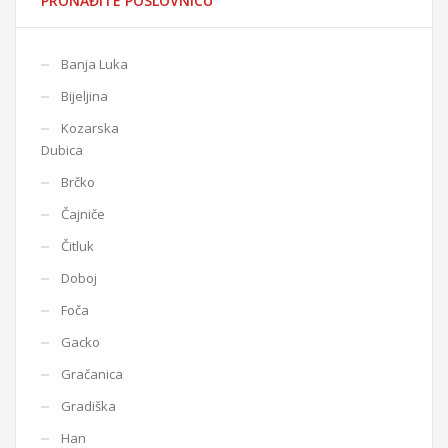
PRONAĐITE POSLOVNICU
Banja Luka
Bijeljina
Kozarska
Dubica
Brčko
Čajniče
Čitluk
Doboj
Foča
Gacko
Gračanica
Gradiška
Han