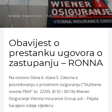
MONDAY, 13 MARCH 2023
/
PUBLISHED IN
OBAVIJEST
,
VIJESTI
Obavijest o
prestanku ugovora o
zastupanju – RONNA
Na osnovu člana 6. stava 5. Zakona o
posredovanju u privatnom osiguranju (“Službene
novine FBiH” br. 22/05, 8/10 i 30/16) Wiener
Osiguranje Vienna Insurance Group a.d – Filijala
Sarajevo izdaje sljedeću: