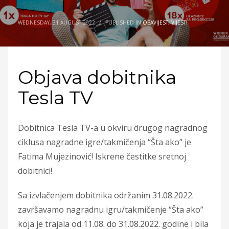
WEDNESDAY, 31 AUGUST 2022
/
PUBLISHED IN
OBAVIJEST
,
VIJESTI
Objava dobitnika
Tesla TV
Dobitnica Tesla TV-a u okviru drugog nagradnog
ciklusa nagradne igre/takmičenja “Šta ako” je
Fatima Mujezinović! Iskrene čestitke sretnoj
dobitnici!
Sa izvlačenjem dobitnika održanim 31.08.2022.
završavamo nagradnu igru/takmičenje “Šta ako”
koja je trajala od 11.08. do 31.08.2022. godine i bila