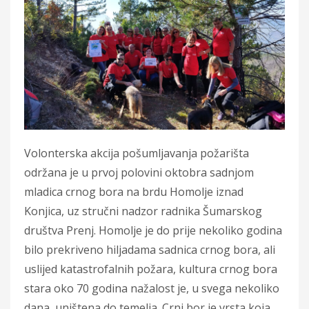
Volonterska akcija pošumljavanja požarišta
održana je u prvoj polovini oktobra sadnjom
mladica crnog bora na brdu Homolje iznad
Konjica, uz stručni nadzor radnika Šumarskog
društva Prenj. Homolje je do prije nekoliko godina
bilo prekriveno hiljadama sadnica crnog bora, ali
uslijed katastrofalnih požara, kultura crnog bora
stara oko 70 godina nažalost je, u svega nekoliko
dana, uništena do temelja. Crni bor je vrsta koja