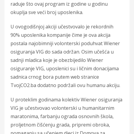
raduje što ovaj program iz godine u godinu
okuplja sve veći broj uposlenika.
U ovogodišnjoj akciji učestvovalo je rekordnih
90% uposlenika kompanije čime je ova akcija
postala najobimniji volonterski poduhvat Wiener
osiguranja VIG do sada održan. Osim učešća u
sadnji mladica koje je obezbijedilo Wiener
osiguranje VIG, uposlenici su i ličnim donacijama
sadnica crnog bora putem web stranice
TvojCO2.ba dodatno podržali ovu humanu akciju.
U proteklim godinama kolektiv Wiener osiguranja
VIG je učestvovao volonterski u humanitarnim
maratonima, farbanju ograda osnovnih škola,
proljetnom čišćenju grada, pripremi obroka,
pomaganju sa učenjem djeci iz Domova za