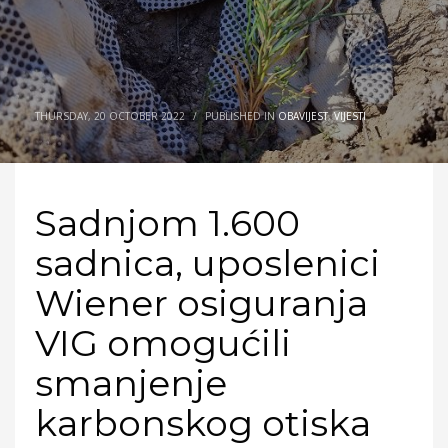
THURSDAY, 20 OCTOBER 2022
/
PUBLISHED IN
OBAVIJEST
,
VIJESTI
Sadnjom 1.600
sadnica, uposlenici
Wiener osiguranja
VIG omogućili
smanjenje
karbonskog otiska